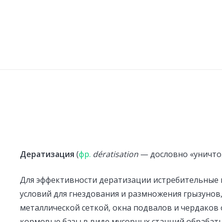
Дератизация
(
фр.
dératisation
— дословно «уничто
Для эффективности дератизации истребительные 
условий для гнездования и размножения грызунов
металлической сеткой, окна подвалов и чердаков
кормовые базы в виде мусорных станций обрабат