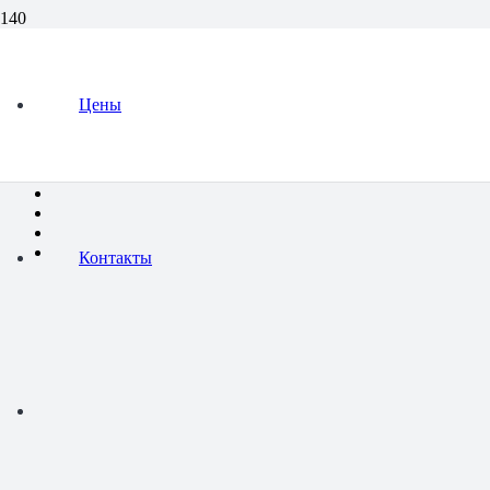
Удаление неприятных запахов в квартире
Цены
HiMediaRegion © 2011 — 2026
Контакты