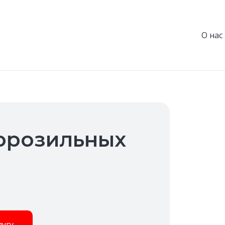
О нас
орозильных
лугу