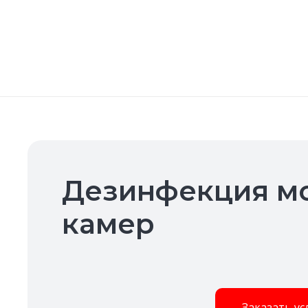
Дезинфекция м
камер
Заказать ус