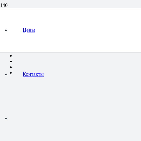
Услуги клёвые
Цены
HiMediaRegion © 2011 — 2026
Контакты